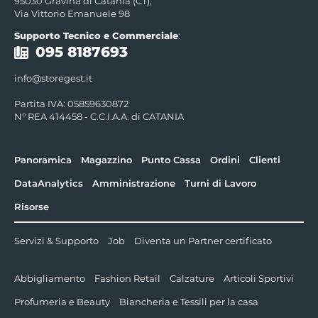
95030 Gravina di Catania (CT),
Via Vittorio Emanuele 98
Supporto Tecnico e Commerciale
:
095 8187693
info@storegest.it
Partita IVA: 05859630872
N° REA 414458 - C.C.I.A.A. di CATANIA
Panoramica
Magazzino
Punto Cassa
Ordini
Clienti
DataAnalytics
Amministrazione
Turni di Lavoro
Risorse
Servizi & Supporto
Job
Diventa un Partner certificato
Abbigliamento
Fashion Retail
Calzature
Articoli Sportivi
Profumeria e Beauty
Biancheria e Tessili per la casa