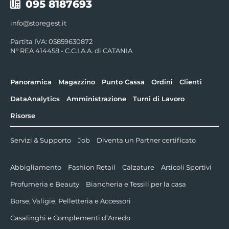
095 8187693
info@storegest.it
Partita IVA: 05859630872
N° REA 414458 - C.C.I.A.A. di CATANIA
Panoramica
Magazzino
Punto Cassa
Ordini
Clienti
DataAnalytics
Amministrazione
Turni di Lavoro
Risorse
Servizi & Supporto
Job
Diventa un Partner certificato
Abbigliamento
Fashion Retail
Calzature
Articoli Sportivi
Profumeria e Beauty
Biancheria e Tessili per la casa
Borse, Valigie, Pelletteria e Accessori
Casalinghi e Complementi d’Arredo